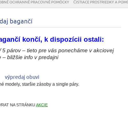
OBNÉ OCHRANNÉ PRACOVNÉ POMÔCKY
ČISTIACE PROSTRIEDKY A POM
aj bagančí
gančí končí, k dispozícii ostali:
/ 5 párov – tieto pre vás ponecháme v akciovej
– bližšie info v predajni
é modely, staršie zásoby a single páry.
VRAT NA STRÁNKU
AKCIE