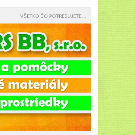
VŠETKO ČO POTREBUJETE…