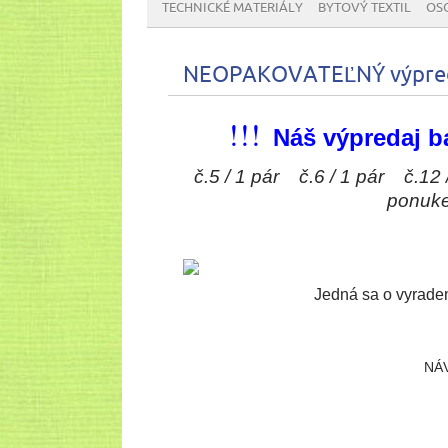
TECHNICKÉ MATERIÁLY
BYTOVÝ TEXTIL
OS
NEOPAKOVATEĽNÝ výpred
!!!
Náš výpredaj ba
č.5 / 1 pár č.6 / 1 pár č.12 
ponuke 
Jedná sa o vyraden
NÁ