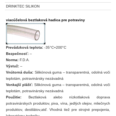
DRINKTEC SILIKON
viacúčelová beztlaková hadica pre potraviny
Prevádzková teplota:
-35°C+200°C
Bezpečnosť:
–
Norma:
F.D.A.
Výstuž:
–
Vnútorná duša:
Silikónová guma – transparentná, odolná voči
teplotám, potravinársky nezávadná
Vonkajší plášť:
Silikónová guma – transparentná, odolná voči
teplotám, potravinársky nezávadná
Použitie:
Beztlaková alebo nízkotlaková doprava
potravinárskych produktov, piva, vína, jedlých olejov, mliečnych
produktov, destilátov,atď. Vhodná tiež pre strojné prepojenia,
laboratórnu techniku,…