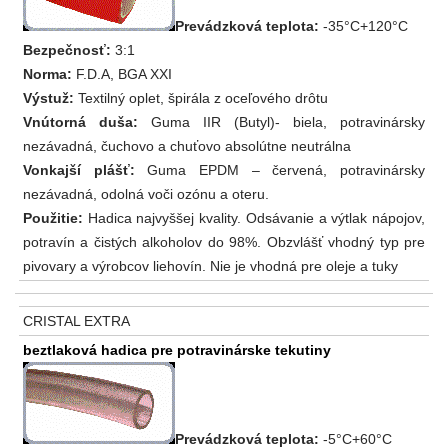
Prevádzková teplota:
-35°C+120°C
Bezpečnosť:
3:1
Norma:
F.D.A, BGA XXI
Výstuž:
Textilný oplet, špirála z oceľového drôtu
Vnútorná duša:
Guma IIR (Butyl)- biela, potravinársky
nezávadná, čuchovo a chuťovo absolútne neutrálna
Vonkajší plášť:
Guma EPDM – červená, potravinársky
nezávadná, odolná voči ozónu a oteru.
Použitie:
Hadica najvyššej kvality. Odsávanie a výtlak nápojov,
potravín a čistých alkoholov do 98%. Obzvlášť vhodný typ pre
pivovary a výrobcov liehovín. Nie je vhodná pre oleje a tuky
CRISTAL EXTRA
beztlaková hadica pre potravinárske tekutiny
Prevádzková teplota:
-5°C+60°C