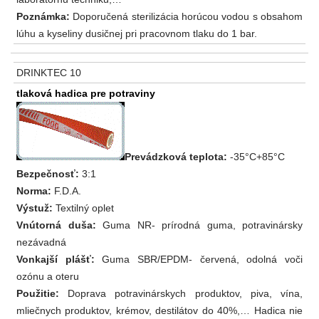
Poznámka:
Doporučená sterilizácia horúcou vodou s obsahom
lúhu a kyseliny dusičnej pri pracovnom tlaku do 1 bar.
DRINKTEC 10
tlaková hadica pre potraviny
Prevádzková teplota:
-35°C+85°C
Bezpečnosť:
3:1
Norma:
F.D.A.
Výstuž:
Textilný oplet
Vnútorná duša:
Guma NR- prírodná guma, potravinársky
nezávadná
Vonkajší plášť:
Guma SBR/EPDM- červená, odolná voči
ozónu a oteru
Použitie:
Doprava potravinárskych produktov, piva, vína,
mliečnych produktov, krémov, destilátov do 40%,… Hadica nie