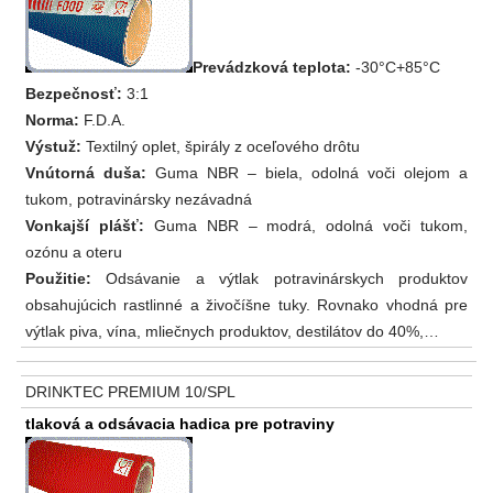
Prevádzková teplota:
-30°C+85°C
Bezpečnosť:
3:1
Norma:
F.D.A.
Výstuž:
Textilný oplet, špirály z oceľového drôtu
Vnútorná duša:
Guma NBR – biela, odolná voči olejom a
tukom, potravinársky nezávadná
Vonkajší plášť:
Guma NBR – modrá, odolná voči tukom,
ozónu a oteru
Použitie:
Odsávanie a výtlak potravinárskych produktov
obsahujúcich rastlinné a živočíšne tuky. Rovnako vhodná pre
výtlak piva, vína, mliečnych produktov, destilátov do 40%,…
DRINKTEC PREMIUM 10/SPL
tlaková a odsávacia hadica pre potraviny