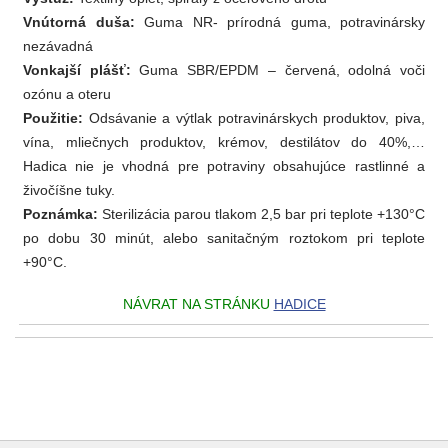
Vnútorná duša:
Guma NR- prírodná guma, potravinársky
nezávadná
Vonkajší plášť:
Guma SBR/EPDM – červená, odolná voči
ozónu a oteru
Použitie:
Odsávanie a výtlak potravinárskych produktov, piva,
vína, mliečnych produktov, krémov, destilátov do 40%,…
Hadica nie je vhodná pre potraviny obsahujúce rastlinné a
živočíšne tuky.
Poznámka:
Sterilizácia parou tlakom 2,5 bar pri teplote +130°C
po dobu 30 minút, alebo sanitačným roztokom pri teplote
+90°C.
NÁVRAT NA STRÁNKU
HADICE