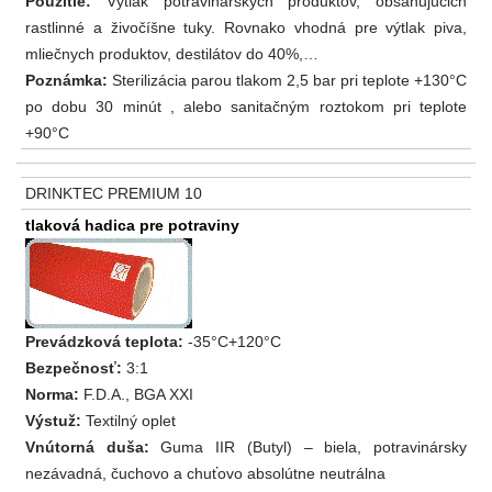
Použitie:
Výtlak potravinárskych produktov, obsahujúcich
rastlinné a živočíšne tuky. Rovnako vhodná pre výtlak piva,
mliečnych produktov, destilátov do 40%,…
Poznámka:
Sterilizácia parou tlakom 2,5 bar pri teplote +130°C
po dobu 30 minút , alebo sanitačným roztokom pri teplote
+90°C
DRINKTEC PREMIUM 10
tlaková hadica pre potraviny
Prevádzková teplota:
-35°C+120°C
Bezpečnosť:
3:1
Norma:
F.D.A., BGA XXI
Výstuž:
Textilný oplet
Vnútorná duša:
Guma IIR (Butyl) – biela, potravinársky
nezávadná, čuchovo a chuťovo absolútne neutrálna