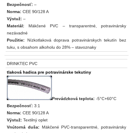
Bezpečnosť:
–
Norma:
CEE 90/128 A
Výstuž:
–
Materiál:
Mäkčené PVC – transparentné, potravinársky
nezávadné
Použitie:
Nízkotlaková doprava potravinárskych tekutín bez
tuku, s obsahom alkoholu do 28% – stavoznaky
DRINKTEC PVC
tlaková hadica pre potravinárske tekutiny
Prevádzková teplota:
-5°C+60°C
Bezpečnosť:
3:1
Norma:
CEE 90/128 A
Výstuž:
Textilný oplet
Vnútorná duša:
Mäkčené PVC-transparentné, potravinársky