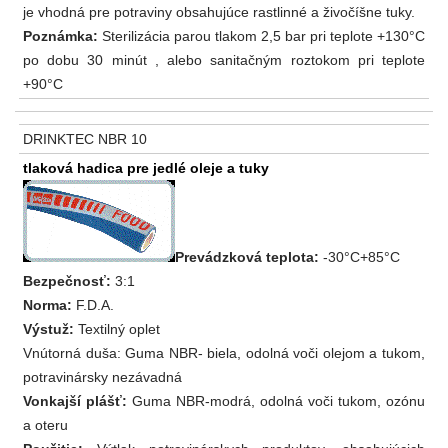
je vhodná pre potraviny obsahujúce rastlinné a živočíšne tuky.
Poznámka:
Sterilizácia parou tlakom 2,5 bar pri teplote +130°C
po dobu 30 minút , alebo sanitačným roztokom pri teplote
+90°C
DRINKTEC NBR 10
tlaková hadica pre jedlé oleje a tuky
Prevádzková teplota:
-30°C+85°C
Bezpečnosť:
3:1
Norma:
F.D.A.
Výstuž:
Textilný oplet
Vnútorná duša: Guma NBR- biela, odolná voči olejom a tukom,
potravinársky nezávadná
Vonkajší plášť:
Guma NBR-modrá, odolná voči tukom, ozónu
a oteru