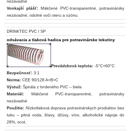
nezávadné
Vonkajší plášť:
Mäkčené PVC-transparentné, potravinársky
nezávadné, odolné voči oteru a ozónu.
DRINKTEC PVC / SP
odsávacia a tlaková hadica pre potravinárske tekutiny
Prevádzková teplota:
-5°C+60°C
Bezpečnosť:
3:1
Norma:
CEE 90/128 A+B+C
Výstuž:
Špirála z tvrdeného PVC – biela
Materiál:
Mäkčené PVC-transparentné, potravinársky
nezávadné
Použitie:
Nízkotlaková doprava potravinárskych produktov bez
tuku – pitná voda, šťavy, džúsy, víno, alkoholické nápoje do
28%, ocot,