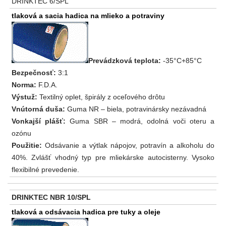
DRINKTEC 6/SPL
tlaková a sacia hadica na mlieko a potraviny
Prevádzková teplota:
-35°C+85°C
Bezpečnosť:
3:1
Norma:
F.D.A.
Výstuž:
Textilný oplet, špirály z oceľového drôtu
Vnútorná duša:
Guma NR – biela, potravinársky nezávadná
Vonkajší plášť:
Guma SBR – modrá, odolná voči oteru a
ozónu
Použitie:
Odsávanie a výtlak nápojov, potravín a alkoholu do
40%. Zvlášť vhodný typ pre mliekárske autocisterny. Vysoko
flexibilné prevedenie.
DRINKTEC NBR 10/SPL
tlaková a odsávacia hadica pre tuky a oleje