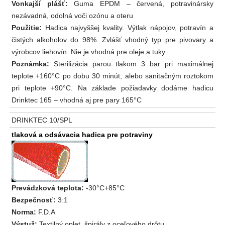
Vonkajší plášť:
Guma EPDM – červená, potravinársky
nezávadná, odolná voči ozónu a oteru
Použitie:
Hadica najvyššej kvality. Výtlak nápojov, potravín a
čistých alkoholov do 98%. Zvlášť vhodný typ pre pivovary a
výrobcov liehovín. Nie je vhodná pre oleje a tuky.
Poznámka:
Sterilizácia parou tlakom 3 bar pri maximálnej
teplote +160°C po dobu 30 minút, alebo sanitačným roztokom
pri teplote +90°C. Na základe požiadavky dodáme hadicu
Drinktec 165 – vhodná aj pre pary 165°C
DRINKTEC 10/SPL
tlaková a odsávacia hadica pre potraviny
Prevádzková teplota:
-30°C+85°C
Bezpečnosť:
3:1
Norma:
F.D.A
Výstuž:
Textilný oplet, špirály z oceľového drôtu