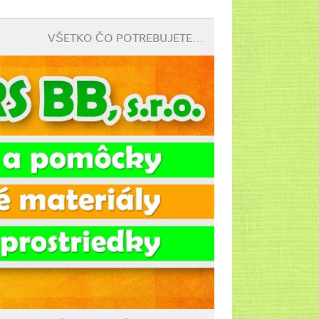
VŠETKO ČO POTREBUJETE…