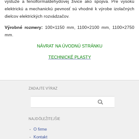
výstuže a fenolformaldehydovej živice ako spojiva. Pre vysokú
elektrickú a mechanickú pevnosť sú vhodné k výrobe izolačných
dielcov elektrických rozvádzačov.
Výrobné rozmery:
100×1150 mm, 1100×2100 mm, 1100×2750
mm.
NÁVRAT NA ÚVODNÚ STRÁNKU
TECHNICKÉ PLASTY
ZADAJTE VÝRAZ
NAJDÔLEŽITEJŠIE
O firme
Kontakt