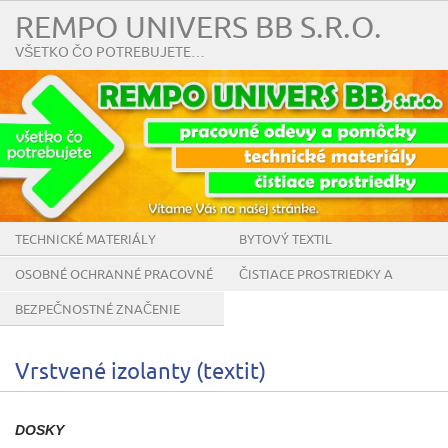
REMPO UNIVERS BB S.R.O.
VŠETKO ČO POTREBUJETE…
TECHNICKÉ MATERIÁLY
BYTOVÝ TEXTIL
OSOBNÉ OCHRANNÉ PRACOVNÉ
ČISTIACE PROSTRIEDKY A
POMÔCKY
POMÔCKY
BEZPEČNOSTNÉ ZNAČENIE
Vrstvené izolanty (textit)
DOSKY