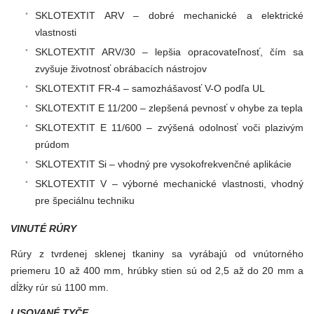
SKLOTEXTIT ARV – dobré mechanické a elektrické
vlastnosti
SKLOTEXTIT ARV/30 – lepšia opracovateľnosť, čím sa
zvyšuje životnosť obrábacích nástrojov
SKLOTEXTIT FR-4 – samozhášavosť V-O podľa UL
SKLOTEXTIT E 11/200 – zlepšená pevnosť v ohybe za tepla
SKLOTEXTIT E 11/600 – zvýšená odolnosť voči plazivým
prúdom
SKLOTEXTIT Si – vhodný pre vysokofrekvenčné aplikácie
SKLOTEXTIT V – výborné mechanické vlastnosti, vhodný
pre špeciálnu techniku
VINUTÉ RÚRY
Rúry z tvrdenej sklenej tkaniny sa vyrábajú od vnútorného
priemeru 10 až 400 mm, hrúbky stien sú od 2,5 až do 20 mm a
dĺžky rúr sú 1100 mm.
LISOVANÉ TYČE