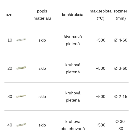
popis
max.teplota
rozmer
ozn.
konštrukcia
materiálu
(°C)
(mm)
štvorcová
10
sklo
+500
Ø 4-60
pletená
kruhová
20
sklo
+500
Ø 3-60
pletená
kruhová
30
sklo
+500
Ø 2-15
pletená
kruhová
Ø 30-
40
sklo
+500
obstehovaná
30