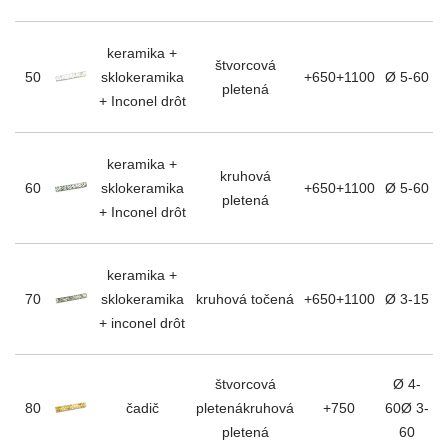
keramika +
štvorcová
50
sklokeramika
+650+1100
Ø 5-60
pletená
+ Inconel drôt
keramika +
kruhová
60
sklokeramika
+650+1100
Ø 5-60
pletená
+ Inconel drôt
keramika +
70
sklokeramika
kruhová točená
+650+1100
Ø 3-15
+ inconel drôt
štvorcová
Ø 4-
80
čadič
pletenákruhová
+750
60Ø 3-
pletená
60