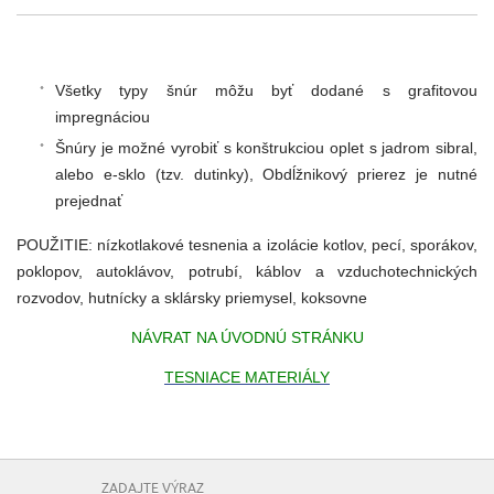
Všetky typy šnúr môžu byť dodané s grafitovou
impregnáciou
Šnúry je možné vyrobiť s konštrukciou oplet s jadrom sibral,
alebo e-sklo (tzv. dutinky), Obdĺžnikový prierez je nutné
prejednať
POUŽITIE: nízkotlakové tesnenia a izolácie kotlov, pecí, sporákov,
poklopov, autoklávov, potrubí, káblov a vzduchotechnických
rozvodov, hutnícky a sklársky priemysel, koksovne
NÁVRAT NA ÚVODNÚ STRÁNKU
TESNIACE MATERIÁLY
ZADAJTE VÝRAZ