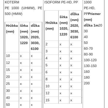
KOTERM
ISOFORM PE-HD, PP
1000
PE 1000 (UHMW), PE
PE-HD,
500 (HMW)
PP
Priemer
dĺžka
šírka
(mm)
(mm)
Hrúbka
(mm)
dĺžka 1m
20
Hrúbka
šírka
dĺžka
2020,
(mm)
1020,
30
(mm)
(mm)
(mm)
3030,
1220
40
1020,
2020,
6100
50
1220
3030,
2
x
x
60-70
6100
3
x
x
80-90
10
x
x
4
x
x
100-120
12
x
x
5
x
x
130-150
15
x
x
160
6
x
x
20
x
x
180
8
x
x
200
25
x
x
10
x
x
30
x
x
12
x
x
40
x
x
15
x
x
50
x
x