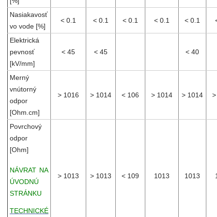
[%]
Nasiakavosť
< 0.1
< 0.1
< 0.1
< 0.1
< 0.1
vo vode [%]
Elektrická
pevnosť
< 45
< 45
< 40
[kV/mm]
Merný
vnútorný
> 1016
> 1014
< 106
> 1014
> 1014
>
odpor
[Ohm.cm]
Povrchový
odpor
[Ohm]
NÁVRAT NA
> 1013
> 1013
< 109
1013
1013
ÚVODNÚ
STRÁNKU
TECHNICKÉ