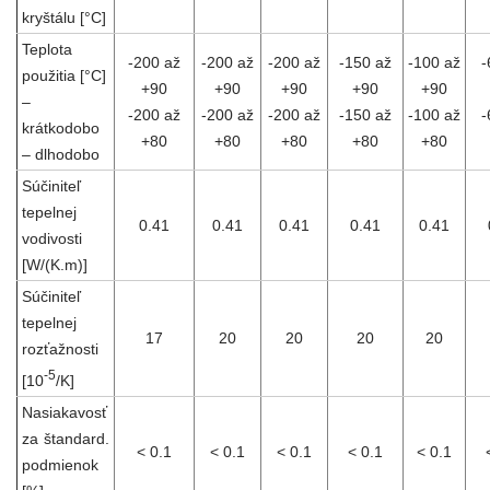
kryštálu [°C]
Teplota
-200 až
-200 až
-200 až
-150 až
-100 až
-
použitia [°C]
+90
+90
+90
+90
+90
–
-200 až
-200 až
-200 až
-150 až
-100 až
-
krátkodobo
+80
+80
+80
+80
+80
– dlhodobo
Súčiniteľ
tepelnej
0.41
0.41
0.41
0.41
0.41
vodivosti
[W/(K.m)]
Súčiniteľ
tepelnej
17
20
20
20
20
rozťažnosti
-5
[10
/K]
Nasiakavosť
za štandard.
< 0.1
< 0.1
< 0.1
< 0.1
< 0.1
podmienok