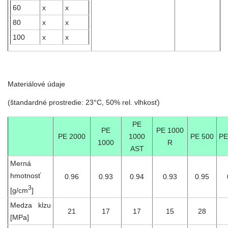
60
x
x
80
x
x
100
x
x
Materiálové údaje
(štandardné prostredie: 23°C, 50% rel. vlhkosť)
PE
PE
PE 1000
PE 2000
1000
PE 500
PE
1000
R
AST
Merná
hmotnosť
0.96
0.93
0.94
0.93
0.95
3
[g/cm
]
Medza klzu
21
17
17
15
28
[MPa]