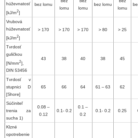
bez
bez
bez
húževnatosť
bez lomu
bez lomu
be
lomu
lomu
lomu
2
[kJ/m
]
Vrubová
húževnatosť
> 170
> 170
> 170
> 80
> 25
2
[kJ/m
]
Tvrdosť
guličkou
43
38
40
38
45
2
[N/mm
],
DIN 53456
Tvrdosť v
stupnici D
65
66
64
61 – 63
62
[Shore]
Súčiniteľ
0.08 –
0.1 –
trenia za
0.1- 0.2
0.1- 0.2
0.25
0.12
0.2
sucha 1)
Klzné
opotrebenie