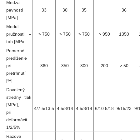
Medza
pevnosti
33
30
35
36
[MPa]
Modul
pružnosti –
> 750
> 750
> 750
> 950
1350
ťah [MPa]
Pomerné
predĺženie
pri
360
350
300
200
> 50
pretrhnutí
[%]
Dovolený
stredný tlak
[MPa],
4/7.5/13.5
4.5/8/14
4.5/8/14
6/10.5/18
9/15/23
9/
pri
deformácii
1/2/5%
Rázová