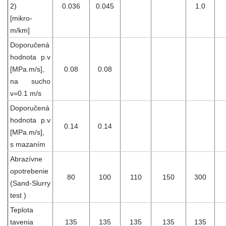
2)
0.036
0.045
1.0
[mikro-
m/km]
Doporučená
hodnota p.v
[MPa.m/s],
0.08
0.08
na sucho
v=0.1 m/s
Doporučená
hodnota p.v
0.14
0.14
[MPa.m/s],
s mazaním
Abrazívne
opotrebenie
80
100
110
150
300
(Sand-Slurry
test )
Teplota
tavenia
135
135
135
135
135