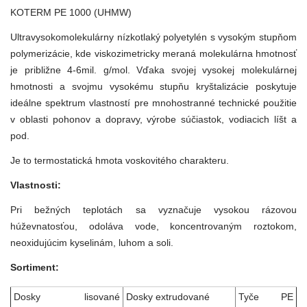
KOTERM PE 1000 (UHMW)
Ultravysokomolekulárny nízkotlaký polyetylén s vysokým stupňom
polymerizácie, kde viskozimetricky meraná molekulárna hmotnosť
je približne 4-6mil. g/mol. Vďaka svojej vysokej molekulárnej
hmotnosti a svojmu vysokému stupňu kryštalizácie poskytuje
ideálne spektrum vlastností pre mnohostranné technické použitie
v oblasti pohonov a dopravy, výrobe súčiastok, vodiacich líšt a
pod.
Je to termostatická hmota voskovitého charakteru.
Vlastnosti:
Pri bežných teplotách sa vyznačuje vysokou rázovou
húževnatosťou, odoláva vode, koncentrovaným roztokom,
neoxidujúcim kyselinám, luhom a soli.
Sortiment:
Dosky lisované
Dosky extrudované
Tyče PE