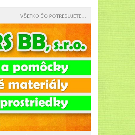
VŠETKO ČO POTREBUJETE…